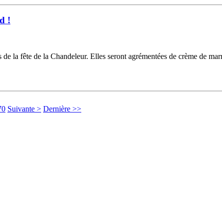
d !
rs de la fête de la Chandeleur. Elles seront agrémentées de crème de mar
70
Suivante >
Dernière >>