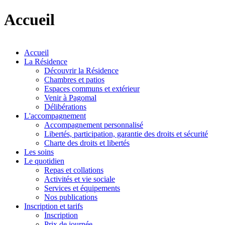
Accueil
Accueil
La Résidence
Découvrir la Résidence
Chambres et patios
Espaces communs et extérieur
Venir à Pagomal
Délibérations
L'accompagnement
Accompagnement personnalisé
Libertés, participation, garantie des droits et sécurité
Charte des droits et libertés
Les soins
Le quotidien
Repas et collations
Activités et vie sociale
Services et équipements
Nos publications
Inscription et tarifs
Inscription
Prix de journée