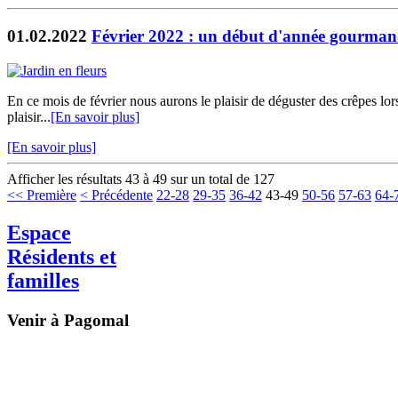
01.02.2022
Février 2022 : un début d'année gourman
En ce mois de février nous aurons le plaisir de déguster des crêpes lo
plaisir...
[En savoir plus]
[En savoir plus]
Afficher les résultats 43 à 49 sur un total de 127
<< Première
< Précédente
22-28
29-35
36-42
43-49
50-56
57-63
64-
Espace
Résidents et
familles
Venir à Pagomal