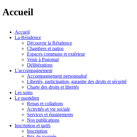
Accueil
Accueil
La Résidence
Découvrir la Résidence
Chambres et patios
Espaces communs et extérieur
Venir à Pagomal
Délibérations
L'accompagnement
Accompagnement personnalisé
Libertés, participation, garantie des droits et sécurité
Charte des droits et libertés
Les soins
Le quotidien
Repas et collations
Activités et vie sociale
Services et équipements
Nos publications
Inscription et tarifs
Inscription
Prix de journée