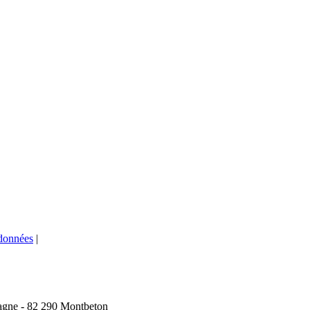
 données
|
agne - 82 290 Montbeton