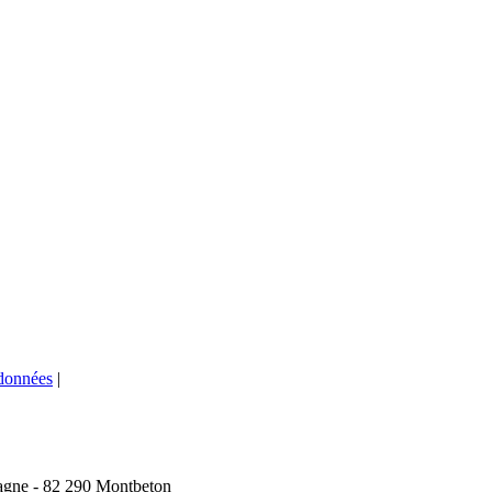
 données
|
agne - 82 290 Montbeton