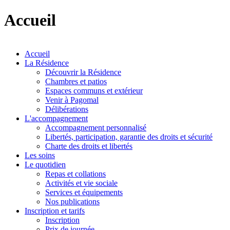
Accueil
Accueil
La Résidence
Découvrir la Résidence
Chambres et patios
Espaces communs et extérieur
Venir à Pagomal
Délibérations
L'accompagnement
Accompagnement personnalisé
Libertés, participation, garantie des droits et sécurité
Charte des droits et libertés
Les soins
Le quotidien
Repas et collations
Activités et vie sociale
Services et équipements
Nos publications
Inscription et tarifs
Inscription
Prix de journée