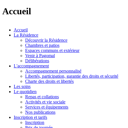
Accueil
Accueil
La Résidence
Découvrir la Résidence
Chambres et patios
Espaces communs et extérieur
Venir à Pagomal
Délibérations
L'accompagnement
Accompagnement personnalisé
Libertés, participation, garantie des droits et sécurité
Charte des droits et libertés
Les soins
Le quotidien
Repas et collations
Activités et vie sociale
Services et équipements
Nos publications
Inscription et tarifs
Inscription
Prix de journée