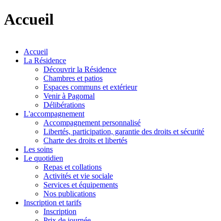
Accueil
Accueil
La Résidence
Découvrir la Résidence
Chambres et patios
Espaces communs et extérieur
Venir à Pagomal
Délibérations
L'accompagnement
Accompagnement personnalisé
Libertés, participation, garantie des droits et sécurité
Charte des droits et libertés
Les soins
Le quotidien
Repas et collations
Activités et vie sociale
Services et équipements
Nos publications
Inscription et tarifs
Inscription
Prix de journée